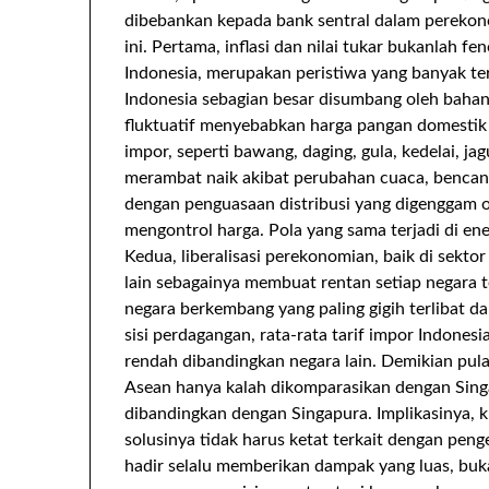
dibebankan kepada bank sentral dalam pereko
ini. Pertama, inflasi dan nilai tukar bukanlah 
Indonesia, merupakan peristiwa yang banyak terk
Indonesia sebagian besar disumbang oleh bahan
fluktuatif menyebabkan harga pangan domestik i
impor, seperti bawang, daging, gula, kedelai, j
merambat naik akibat perubahan cuaca, bencana,
dengan penguasaan distribusi yang digenggam o
mengontrol harga. Pola yang sama terjadi di ene
Kedua, liberalisasi perekonomian, baik di sekto
lain sebagainya membuat rentan setiap negara 
negara berkembang yang paling gigih terlibat da
sisi perdagangan, rata-rata tarif impor Indonesi
rendah dibandingkan negara lain. Demikian pula
Asean hanya kalah dikomparasikan dengan Singa
dibandingkan dengan Singapura. Implikasinya, k
solusinya tidak harus ketat terkait dengan pengend
hadir selalu memberikan dampak yang luas, buka