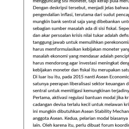
mengguncang sisi moneter, tapi kerap pula meru
Dengan deskripsi tersebut, menjadi jelas bahw
pengendalian inflasi, terutama dari sudut penca
mungkin bank sentral saja yang dibebankan untuk
sebagian sumber masalah ada di sisi fiskal. Sepe
dan akar persoalan krisis nilai tukar adalah defis
tanggung jawab untuk memulihkan perekonomian
harus memformulasikan kebijakan moneter yang 
masalah ekonomi yang mendasar adalah pencipt
harus mendorong agar investasi meningkat denga
kebijakan moneter dan fiskal itu merupakan sat
Di luar isu itu, pada 2015 nanti Asean Economi
satunya peerapan liberalisasi sektor keuangan d
sentral untuk memitigasi kemungkinan terjadiny
Pertama, aktivasi regulasi bantuan modal jika kr
cadangan devisa terlalu kecil untuk melawan k
ini mungkin dibutuhkan Asean Stability Mechan
anggota Asean. Kedua, pelarian modal biasanya d
lain. Oleh karena itu, perlu dibuat forum koordi