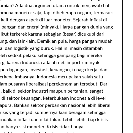
nomian? Ada dua argumen utama untuk menjawab hal
fenomena moneter saja, tapi dibeberapa negara, termasuk
ait dengan aspek di luar moneter. Sejarah inflasi di
 pangan dan energi (minyak). Harga pangan dunia yang
kut terkerek karena sebagian (besar) dicukupi dari
agung, dan lain-lain. Demikian pula, harga pangan mudah
 dan logistik yang buruk. Hal ini masih ditambah
leh sedikit pelaku sehingga gampang bagi mereka
rgi karena Indonesia adalah net-importir minyak.
r perdagangan, investasi, keuangan, tenaga kerja, dan
terkena imbasnya. Indonesia merupakan salah satu
lam pusaran liberalisasi perekonomian tersebut. Dari
a, baik di sektor industri maupun pertanian, sangat
 di sektor keuangan, keterbukaan Indonesia di level
pura. Bahkan sektor perbankan nasional lebih liberal
risis yang terjadi sumbernya kian beragam sehingga
alian inflasi dan nilai tukar. Lebih-lebih, tiap krisis
n hanya sisi moneter. Krisis tidak hanya