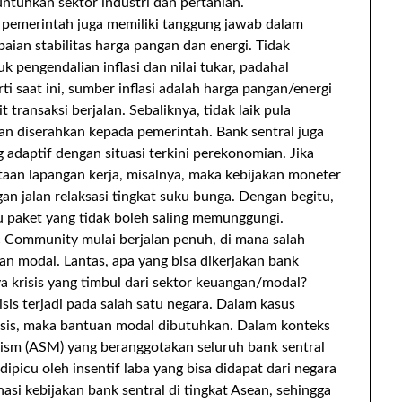
ntuhkan sektor industri dan pertanian.
a pemerintah juga memiliki tanggung jawab dalam
paian stabilitas harga pangan dan energi. Tidak
 pengendalian inflasi dan nilai tukar, padahal
rti saat ini, sumber inflasi adalah harga pangan/energi
it transaksi berjalan. Sebaliknya, tidak laik pula
 diserahkan kepada pemerintah. Bank sentral juga
adaptif dengan situasi terkini perekonomian. Jika
aan lapangan kerja, misalnya, maka kebijakan moneter
n jalan relaksasi tingkat suku bunga. Dengan begitu,
u paket yang tidak boleh saling memunggungi.
c Community mulai berjalan penuh, di mana salah
an modal. Lantas, apa yang bisa dikerjakan bank
a krisis yang timbul dari sektor keuangan/modal?
isis terjadi pada salah satu negara. Dalam kasus
risis, maka bantuan modal dibutuhkan. Dalam konteks
ism (ASM) yang beranggotakan seluruh bank sentral
ipicu oleh insentif laba yang bisa didapat dari negara
nasi kebijakan bank sentral di tingkat Asean, sehingga