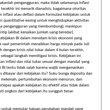
takanlah pengangguran, maka tidak selamanya inflasi
terakhir ini menarik dianalisis, bagaimana otoritas
 inflasi atau deflasi dalam formulasi kebijakan untuk
n quantitative easing untuk menghidupkan aktivitas
ena pengangguran yang membumbung), meskipun
ntip (akibat kenaikan jumlah uang beredar).
 kebijakan BI dalam meredam krisis ekonomi yang
a saat pemerintah menaikkan harga minyak pada Juli
 dengan krisis nilai tukar dalam 4 bulan terakhir,
ebagai langkah memitigasi krisis. Kebijakan ini
 inflasi dan nilai tukar sesuai dengan mandat yang
ni BI tentu tidak salah karena wajib mengamankan
s dibayar dari kebijakan itu? Suku bunga deposito dan
tasi melemah, pertumbuhan ekonomi menurun, dan
lepas apakah kebijakan itu efektif atau tidak dalam
sti ongkos dari kebijakan itu sungguh besar.
ng untuk memutar haluan perubahan mandat yang