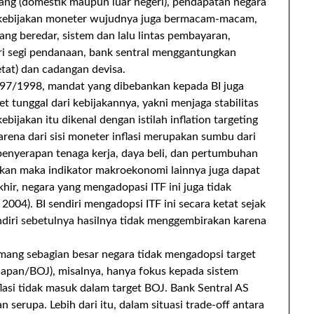
 utang (domestik maupun luar negeri), pendapatan negara
, kebijakan moneter wujudnya juga bermacam-macam,
ang beredar, sistem dan lalu lintas pembayaran,
ri segi pendanaan, bank sentral menggantungkan
tat) dan cadangan devisa.
997/1998, mandat yang dibebankan kepada BI juga
tunggal dari kebijakannya, yakni menjaga stabilitas
kebijakan itu dikenal dengan istilah inflation targeting
arena dari sisi moneter inflasi merupakan sumbu dari
penyerapan tenaga kerja, daya beli, dan pertumbuhan
alikan maka indikator makroekonomi lainnya juga dapat
hir, negara yang mengadopasi ITF ini juga tidak
, 2004). BI sendiri mengadopsi ITF ini secara ketat sejak
sendiri sebetulnya hasilnya tidak menggembirakan karena
mang sebagian besar negara tidak mengadopsi target
 Japan/BOJ), misalnya, hanya fokus kepada sistem
asi tidak masuk dalam target BOJ. Bank Sentral AS
 serupa. Lebih dari itu, dalam situasi trade-off antara