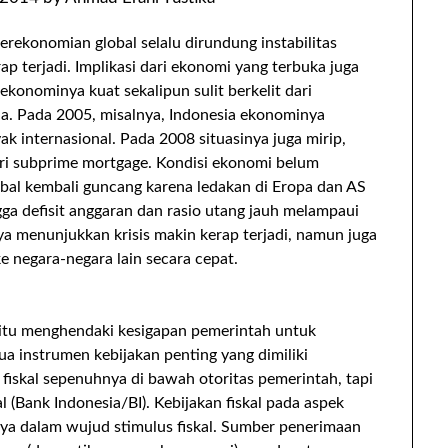
erekonomian global selalu dirundung instabilitas
ap terjadi. Implikasi dari ekonomi yang terbuka juga
konominya kuat sekalipun sulit berkelit dari
sia. Pada 2005, misalnya, Indonesia ekonominya
k internasional. Pada 2008 situasinya juga mirip,
ari subprime mortgage. Kondisi ekonomi belum
bal kembali guncang karena ledakan di Eropa dan AS
ga defisit anggaran dan rasio utang jauh melampaui
nya menunjukkan krisis makin kerap terjadi, namun juga
ke negara-negara lain secara cepat.
r itu menghendaki kesigapan pemerintah untuk
ua instrumen kebijakan penting yang dimiliki
 fiskal sepenuhnya di bawah otoritas pemerintah, tapi
 (Bank Indonesia/BI). Kebijakan fiskal pada aspek
nya dalam wujud stimulus fiskal. Sumber penerimaan