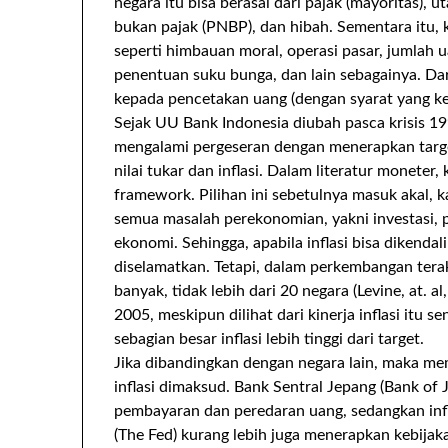
negara itu bisa berasal dari pajak (mayoritas),
bukan pajak (PNBP), dan hibah. Sementara itu
seperti himbauan moral, operasi pasar, jumlah u
penentuan suku bunga, dan lain sebagainya. Da
kepada pencetakan uang (dengan syarat yang ke
Sejak UU Bank Indonesia diubah pasca krisis 1
mengalami pergeseran dengan menerapkan target 
nilai tukar dan inflasi. Dalam literatur moneter, 
framework. Pilihan ini sebetulnya masuk akal, k
semua masalah perekonomian, yakni investasi, 
ekonomi. Sehingga, apabila inflasi bisa dikend
diselamatkan. Tetapi, dalam perkembangan terak
banyak, tidak lebih dari 20 negara (Levine, at. al
2005, meskipun dilihat dari kinerja inflasi itu 
sebagian besar inflasi lebih tinggi dari target.
Jika dibandingkan dengan negara lain, maka me
inflasi dimaksud. Bank Sentral Jepang (Bank of
pembayaran dan peredaran uang, sedangkan infl
(The Fed) kurang lebih juga menerapkan kebijakan