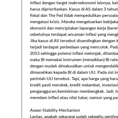
inflasi dengan target makroekonomi lainnya, ka
harus diprioritaskan. Kasus di AS dalam 3 tahun 
fiskal dan The Fed tidak mempedulikan persoalan
mengatasi krisis. Mereka mengeluarkan kebijaka
ekonomi dan menciptakan lapangan kerja (kar
sebetulnya terdapat ancaman inflasi yang mengi
Jika kasus di AS tersebut disandingkan dengan
terjadi terdapat perbedaan yang mencolok. Pad
2013 sehingga potensi inflasi melonjak, ditambah
maka BI memakai instrumen (menaikkan) BI rate s
dengan mudah dimaksudkan untuk mengendalikan
dimanahkan kepada BI di dalam UU. Pada sisi i
perintah UU tersebut. Tapi, apa harga yang haru
kredit pasti merokek, kredit melambat, inves
pengangguran/kemiskinan membengkak. Jadi, ter
meredam inflasi atau nilai tukar, namun yang pa
Asean Stability Mechanism
Lantas, apakah sekarang sudah sebegitu penti