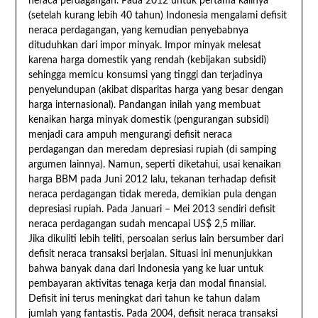
neraca perdagangan. Pada 2012 untuk pertama kalinya
(setelah kurang lebih 40 tahun) Indonesia mengalami defisit
neraca perdagangan, yang kemudian penyebabnya
dituduhkan dari impor minyak. Impor minyak melesat
karena harga domestik yang rendah (kebijakan subsidi)
sehingga memicu konsumsi yang tinggi dan terjadinya
penyelundupan (akibat disparitas harga yang besar dengan
harga internasional). Pandangan inilah yang membuat
kenaikan harga minyak domestik (pengurangan subsidi)
menjadi cara ampuh mengurangi defisit neraca
perdagangan dan meredam depresiasi rupiah (di samping
argumen lainnya). Namun, seperti diketahui, usai kenaikan
harga BBM pada Juni 2012 lalu, tekanan terhadap defisit
neraca perdagangan tidak mereda, demikian pula dengan
depresiasi rupiah. Pada Januari – Mei 2013 sendiri defisit
neraca perdagangan sudah mencapai US$ 2,5 miliar.
Jika dikuliti lebih teliti, persoalan serius lain bersumber dari
defisit neraca transaksi berjalan. Situasi ini menunjukkan
bahwa banyak dana dari Indonesia yang ke luar untuk
pembayaran aktivitas tenaga kerja dan modal finansial.
Defisit ini terus meningkat dari tahun ke tahun dalam
jumlah yang fantastis. Pada 2004, defisit neraca transaksi