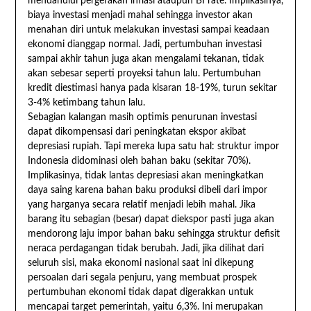
mendahului pergerakan inflasi ataupun BI rate. Implikasinya,
biaya investasi menjadi mahal sehingga investor akan
menahan diri untuk melakukan investasi sampai keadaan
ekonomi dianggap normal. Jadi, pertumbuhan investasi
sampai akhir tahun juga akan mengalami tekanan, tidak
akan sebesar seperti proyeksi tahun lalu. Pertumbuhan
kredit diestimasi hanya pada kisaran 18-19%, turun sekitar
3-4% ketimbang tahun lalu.
Sebagian kalangan masih optimis penurunan investasi
dapat dikompensasi dari peningkatan ekspor akibat
depresiasi rupiah. Tapi mereka lupa satu hal: struktur impor
Indonesia didominasi oleh bahan baku (sekitar 70%).
Implikasinya, tidak lantas depresiasi akan meningkatkan
daya saing karena bahan baku produksi dibeli dari impor
yang harganya secara relatif menjadi lebih mahal. Jika
barang itu sebagian (besar) dapat diekspor pasti juga akan
mendorong laju impor bahan baku sehingga struktur defisit
neraca perdagangan tidak berubah. Jadi, jika dilihat dari
seluruh sisi, maka ekonomi nasional saat ini dikepung
persoalan dari segala penjuru, yang membuat prospek
pertumbuhan ekonomi tidak dapat digerakkan untuk
mencapai target pemerintah, yaitu 6,3%. Ini merupakan