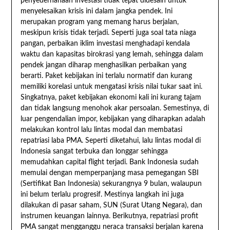
penyederhanaan investasi tidak tepat didesain untuk
menyelesaikan krisis ini dalam jangka pendek. Ini
merupakan program yang memang harus berjalan,
meskipun krisis tidak terjadi. Seperti juga soal tata niaga
pangan, perbaikan iklim investasi menghadapi kendala
waktu dan kapasitas birokrasi yang lemah, sehingga dalam
pendek jangan diharap menghasilkan perbaikan yang
berarti. Paket kebijakan ini terlalu normatif dan kurang
memiliki korelasi untuk mengatasi krisis nilai tukar saat ini.
Singkatnya, paket kebijakan ekonomi kali ini kurang tajam
dan tidak langsung menohok akar persoalan. Semestinya, di
luar pengendalian impor, kebijakan yang diharapkan adalah
melakukan kontrol lalu lintas modal dan membatasi
repatriasi laba PMA. Seperti diketahui, lalu lintas modal di
Indonesia sangat terbuka dan longgar sehingga
memudahkan capital flight terjadi. Bank Indonesia sudah
memulai dengan memperpanjang masa pemegangan SBI
(Sertifikat Ban Indonesia) sekurangnya 9 bulan, walaupun
ini belum terlalu progresif. Mestinya langkah ini juga
dilakukan di pasar saham, SUN (Surat Utang Negara), dan
instrumen keuangan lainnya. Berikutnya, repatriasi profit
PMA sangat mengganggu neraca transaksi berjalan karena