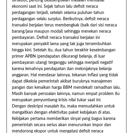
tersebut, penting dideskripsikan masalah mendasar
ekonomi saat ini. Sejak tahun lalu defisit neraca
perdagangan terjadi, setelah selama puluhan tahun
perdagangan selalu surplus. Berikutnya, defisit neraca
transaksi berjalan terus membengkak (baik dari sisi neraca
barang/jasa maupun modal) sehingga menekan neraca
pembayaran. Defisit neraca transaksi berjalan ini
merupakan penyakit lama yang tak juga tersembuhkan
hingga kini. Setelah itu, dua tahun terakhir keseimbangan
primer APBN (pendapatan dikurangi belanja, di luar
pembayaran utang) terganggu sehingga menjadi negatif
karena lemahnya pendapatan dan melonjaknya belanja
anggaran. Hal mendasar lainnya, tekanan inflasi yang tidak
dapat dikelola pemerintah akibat buruknya manajemen
pangan dan kenaikan harga BBM mendekati ramadhan lalu.
Masih banyak persoalan lainnya, namun empat problem itu
merupakan penyumbang krisis nilai tukar saat ini.
Dengan deskripsi masalah itu, maka memudahkan untuk
mengaitkan dengan efektivitas paket kebijakan di atas.
Kebijakan pertama memberikan sinyal yang bagus karena
pemerintah secara serius akan menurunkan impor dan
mendorong ekspor untuk mengatasi defisit neraca