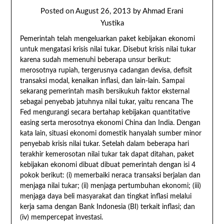
Posted on
August 26, 2013
by
Ahmad Erani
Yustika
Pemerintah telah mengeluarkan paket kebijakan ekonomi
untuk mengatasi krisis nilai tukar. Disebut krisis nilai tukar
karena sudah memenuhi beberapa unsur berikut:
merosotnya rupiah, tergerusnya cadangan devisa, defisit
transaksi modal, kenaikan inflasi, dan lain-lain. Sampai
sekarang pemerintah masih bersikukuh faktor eksternal
sebagai penyebab jatuhnya nilai tukar, yaitu rencana The
Fed mengurangi secara bertahap kebijakan quantitative
easing serta merosotnya ekonomi China dan India. Dengan
kata lain, situasi ekonomi domestik hanyalah sumber minor
penyebab krisis nilai tukar. Setelah dalam beberapa hari
terakhir kemerosotan nilai tukar tak dapat ditahan, paket
kebijakan ekonomi dibuat dibuat pemerintah dengan isi 4
pokok berikut: (i) memerbaiki neraca transaksi berjalan dan
menjaga nilai tukar; (ii) menjaga pertumbuhan ekonomi; (iii)
menjaga daya beli masyarakat dan tingkat inflasi melalui
kerja sama dengan Bank Indonesia (BI) terkait inflasi; dan
(iv) mempercepat investasi.