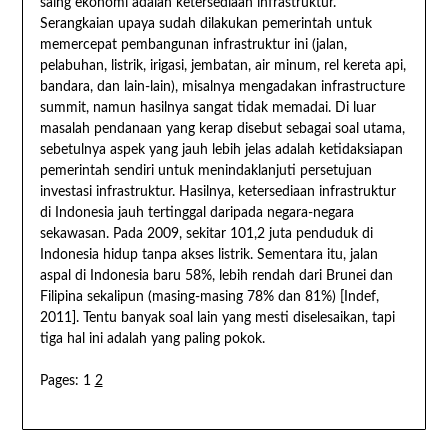
saing ekonomi adalah ketersediaan infrastruktur.
Serangkaian upaya sudah dilakukan pemerintah untuk
memercepat pembangunan infrastruktur ini (jalan,
pelabuhan, listrik, irigasi, jembatan, air minum, rel kereta api,
bandara, dan lain-lain), misalnya mengadakan infrastructure
summit, namun hasilnya sangat tidak memadai. Di luar
masalah pendanaan yang kerap disebut sebagai soal utama,
sebetulnya aspek yang jauh lebih jelas adalah ketidaksiapan
pemerintah sendiri untuk menindaklanjuti persetujuan
investasi infrastruktur. Hasilnya, ketersediaan infrastruktur
di Indonesia jauh tertinggal daripada negara-negara
sekawasan. Pada 2009, sekitar 101,2 juta penduduk di
Indonesia hidup tanpa akses listrik. Sementara itu, jalan
aspal di Indonesia baru 58%, lebih rendah dari Brunei dan
Filipina sekalipun (masing-masing 78% dan 81%) [Indef,
2011]. Tentu banyak soal lain yang mesti diselesaikan, tapi
tiga hal ini adalah yang paling pokok.
Pages:
1
2