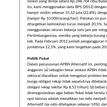
miskin yang dinilai setara Rp 248.704 ribu/bulan
itu, kami menggunakan data BPS (2012) dengan
hampir miskin sebesar 55,52 juta (22,8%), den
(hampir Rp 10.000/orang/hari). Patokan ini pu
ditargetkan kemiskinan turun menjadi 20,5%. S
menggunakan ukuran bekerja satu jam per mingg
Pertimbangannya, mereka yang bekerja kurang d
laik. Pada Februari 2012 jumlah pengangguran 
jumlahnya 12,5%, yang kami tergetkan pada 2013
Politik Fiskal
Dalam penyusunan APBN Alternatif ini, penting d
anggaran: (a) sebagian besar alokasi APBN tidak 
sektoral diarahkan untuk mengatasi problem ke
bunga obligasi rekap tidak sepatutnya dibeban
obligasi rekap sekitar Rp 8,52 triliun); (d) beb
direnegosiasikan agar beban fiskal tidak terlalu
opsi lainnya adalah menaikkan
tax ratio
menjadi 
Alternatif
tax ratio
ditetapkan sebesar 14%); da