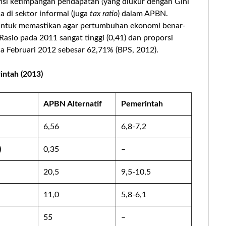
si ketimpangan pendapatan (yang diukur dengan Gini
a di sektor informal (juga
tax ratio
) dalam APBN.
 untuk memastikan agar pertumbuhan ekonomi benar-
Rasio pada 2011 sangat tinggi (0,41) dan proporsi
ada Februari 2012 sebesar 62,71% (BPS, 2012).
intah (2013)
APBN Alternatif
Pemerintah
6,56
6,8-7,2
)
0,35
–
20,5
9,5-10,5
11,0
5,8-6,1
55
–