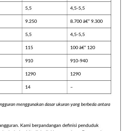
5,5
4,5-5,5
9.250
8.700 â€“ 9.300
5,5
4,5-5,5
115
100 â€“ 120
910
910-940
1290
1290
14
–
ngguran menggunakan dasar ukuran yang berbeda antara
angguran. Kami berpandangan definisi penduduk