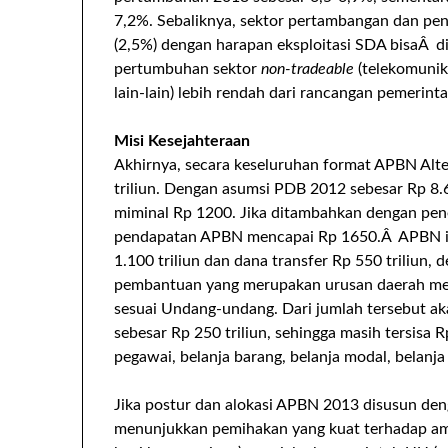
7,2%. Sebaliknya, sektor pertambangan dan pen
(2,5%) dengan harapan eksploitasi SDA bisaÂ di
pertumbuhan sektor
non-tradeable
(telekomunika
lain-lain) lebih rendah dari rancangan pemerinta
Misi Kesejahteraan
Akhirnya, secara keseluruhan format APBN Alt
triliun. Dengan asumsi PDB 2012 sebesar Rp 8.
miminal Rp 1200. Jika ditambahkan dengan pene
pendapatan APBN mencapai Rp 1650.Â APBN itu
1.100 triliun dan dana transfer Rp 550 triliun,
pembantuan yang merupakan urusan daerah menj
sesuai Undang-undang. Dari jumlah tersebut aka
sebesar Rp 250 triliun, sehingga masih tersisa R
pegawai, belanja barang, belanja modal, belanja
Jika postur dan alokasi APBN 2013 disusun den
menunjukkan pemihakan yang kuat terhadap ama