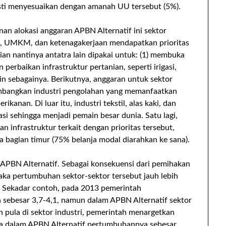
sti menyesuaikan dengan amanah UU tersebut (5%).
n alokasi anggaran APBN Alternatif ini sektor
ian, UMKM, dan ketenagakerjaan mendapatkan prioritas
ian nantinya antatra lain dipakai untuk: (1) membuka
perbaikan infrastruktur pertanian, seperti irigasi,
in sebagainya. Berikutnya, anggaran untuk sektor
embangkan industri pengolahan yang memanfaatkan
kanan. Di luar itu, industri tekstil, alas kaki, dan
asi sehingga menjadi pemain besar dunia. Satu lagi,
 infrastruktur terkait dengan prioritas tersebut,
 bagian timur (75% belanja modal diarahkan ke sana).
Â APBN Alternatif. Sebagai konsekuensi dari pemihakan
aka pertumbuhan sektor-sektor tersebut jauh lebih
h. Sekadar contoh, pada 2013 pemerintah
sebesar 3,7-4,1, namun dalam APBN Alternatif sektor
 pula di sektor industri, pemerintah menargetkan
a dalam APBN Alternatif pertumbuhannya sebesar