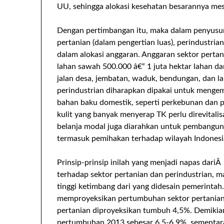
UU, sehingga alokasi kesehatan besarannya me
Dengan pertimbangan itu, maka dalam penyusuna
pertanian (dalam pengertian luas), perindustr
dalam alokasi anggaran. Anggaran sektor pertan
lahan sawah 500.000 â€“ 1 juta hektar lahan dan 
jalan desa, jembatan, waduk, bendungan, dan la
perindustrian diharapkan dipakai untuk meng
bahan baku domestik, seperti perkebunan dan peri
kulit yang banyak menyerap TK perlu direvitalis
belanja modal juga diarahkan untuk pembangunan
termasuk pemihakan terhadap wilayah Indonesia
Prinsip-prinsip inilah yang menjadi napas dari
terhadap sektor pertanian dan perindustrian, m
tinggi ketimbang dari yang didesain pemerinta
memproyeksikan pertumbuhan sektor pertanian 
pertanian diproyeksikan tumbuh 4,5%. Demikian
pertumbuhan 2013 sebesar 6,5-6,9%, sementar