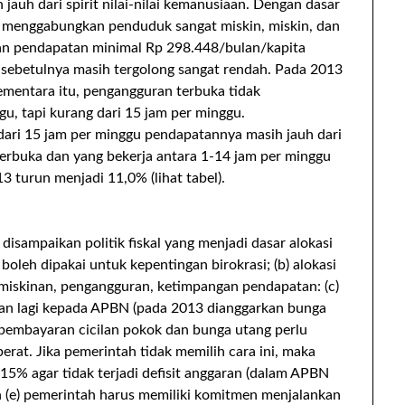
 jauh dari spirit nilai-nilai kemanusiaan. Dengan dasar
 menggabungkan penduduk sangat miskin, miskin, dan
gan pendapatan minimal Rp 298.448/bulan/kapita
n sebetulnya masih tergolong sangat rendah. Pada 2013
ementara itu, pengangguran terbuka tidak
u, tapi kurang dari 15 jam per minggu.
ari 15 jam per minggu pendapatannya masih jauh dari
terbuka dan yang bekerja antara 1-14 jam per minggu
 turun menjadi 11,0% (lihat tabel).
isampaikan politik fiskal yang menjadi dasar alokasi
boleh dipakai untuk kepentingan birokrasi; (b) alokasi
miskinan, pengangguran, ketimpangan pendapatan: (c)
kan lagi kepada APBN (pada 2013 dianggarkan bunga
an pembayaran cicilan pokok dan bunga utang perlu
 berat. Jika pemerintah tidak memilih cara ini, maka
15% agar tidak terjadi defisit anggaran (dalam APBN
n (e) pemerintah harus memiliki komitmen menjalankan