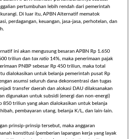
ggalian pertumbuhan lebih rendah dari pemerintah
kurangi. Di luar itu, APBN Alternatif mematok
si, perdagangan, keuangan, jasa-jasa, perhotelan, dan
h.
ernatif ini akan mengusung besaran APBN Rp 1.650
600 triliun dan
tax ratio
14%, maka penerimaan pajak
rimaan PNBP sebesar Rp 450 triliun, maka total
 dialokasikan untuk belanja pemerintah pusat Rp
 dengan asumsi seluruh dana dekonsentrasi dan tugas
adi transfer daerah dan alokasi DAU dilaksanakan
n digunakan untuk subsidi (energi dan non-energi)
p 850 triliun yang akan dialokasikan untuk belanja
 hibah, pembayaran utang, belanja K/L, dan lain-lain.
gan prinsip-prinsip tersebut, maka anggaran
nah konstitusi (pemberian lapangan kerja yang layak