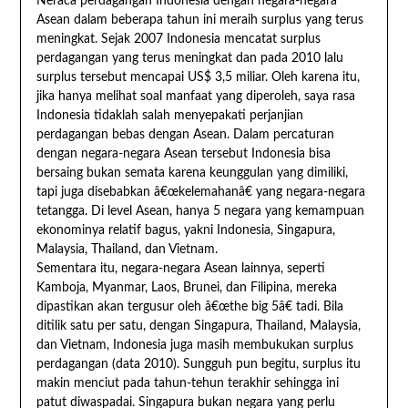
Neraca perdagangan Indonesia dengan negara-negara
Asean dalam beberapa tahun ini meraih surplus yang terus
meningkat. Sejak 2007 Indonesia mencatat surplus
perdagangan yang terus meningkat dan pada 2010 lalu
surplus tersebut mencapai US$ 3,5 miliar. Oleh karena itu,
jika hanya melihat soal manfaat yang diperoleh, saya rasa
Indonesia tidaklah salah menyepakati perjanjian
perdagangan bebas dengan Asean. Dalam percaturan
dengan negara-negara Asean tersebut Indonesia bisa
bersaing bukan semata karena keunggulan yang dimiliki,
tapi juga disebabkan â€œkelemahanâ€ yang negara-negara
tetangga. Di level Asean, hanya 5 negara yang kemampuan
ekonominya relatif bagus, yakni Indonesia, Singapura,
Malaysia, Thailand, dan Vietnam.
Sementara itu, negara-negara Asean lainnya, seperti
Kamboja, Myanmar, Laos, Brunei, dan Filipina, mereka
dipastikan akan tergusur oleh â€œthe big 5â€ tadi. Bila
ditilik satu per satu, dengan Singapura, Thailand, Malaysia,
dan Vietnam, Indonesia juga masih membukukan surplus
perdagangan (data 2010). Sungguh pun begitu, surplus itu
makin menciut pada tahun-tehun terakhir sehingga ini
patut diwaspadai. Singapura bukan negara yang perlu