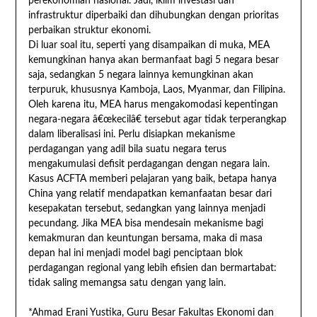
perekonomian nasional. Jadi, iklim investasi dan
infrastruktur diperbaiki dan dihubungkan dengan prioritas
perbaikan struktur ekonomi.
Di luar soal itu, seperti yang disampaikan di muka, MEA
kemungkinan hanya akan bermanfaat bagi 5 negara besar
saja, sedangkan 5 negara lainnya kemungkinan akan
terpuruk, khususnya Kamboja, Laos, Myanmar, dan Filipina.
Oleh karena itu, MEA harus mengakomodasi kepentingan
negara-negara â€œkecilâ€ tersebut agar tidak terperangkap
dalam liberalisasi ini. Perlu disiapkan mekanisme
perdagangan yang adil bila suatu negara terus
mengakumulasi defisit perdagangan dengan negara lain.
Kasus ACFTA memberi pelajaran yang baik, betapa hanya
China yang relatif mendapatkan kemanfaatan besar dari
kesepakatan tersebut, sedangkan yang lainnya menjadi
pecundang. Jika MEA bisa mendesain mekanisme bagi
kemakmuran dan keuntungan bersama, maka di masa
depan hal ini menjadi model bagi penciptaan blok
perdagangan regional yang lebih efisien dan bermartabat:
tidak saling memangsa satu dengan yang lain.
*Ahmad Erani Yustika, Guru Besar Fakultas Ekonomi dan