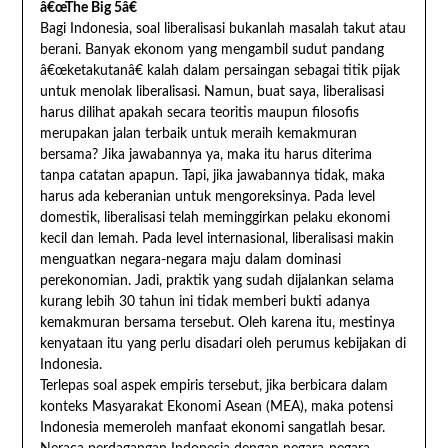
â€œThe Big 5â€
Bagi Indonesia, soal liberalisasi bukanlah masalah takut atau
berani. Banyak ekonom yang mengambil sudut pandang
â€œketakutanâ€ kalah dalam persaingan sebagai titik pijak
untuk menolak liberalisasi. Namun, buat saya, liberalisasi
harus dilihat apakah secara teoritis maupun filosofis
merupakan jalan terbaik untuk meraih kemakmuran
bersama? Jika jawabannya ya, maka itu harus diterima
tanpa catatan apapun. Tapi, jika jawabannya tidak, maka
harus ada keberanian untuk mengoreksinya. Pada level
domestik, liberalisasi telah meminggirkan pelaku ekonomi
kecil dan lemah. Pada level internasional, liberalisasi makin
menguatkan negara-negara maju dalam dominasi
perekonomian. Jadi, praktik yang sudah dijalankan selama
kurang lebih 30 tahun ini tidak memberi bukti adanya
kemakmuran bersama tersebut. Oleh karena itu, mestinya
kenyataan itu yang perlu disadari oleh perumus kebijakan di
Indonesia.
Terlepas soal aspek empiris tersebut, jika berbicara dalam
konteks Masyarakat Ekonomi Asean (MEA), maka potensi
Indonesia memeroleh manfaat ekonomi sangatlah besar.