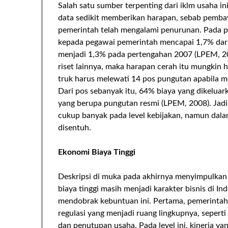
Salah satu sumber terpenting dari iklm usaha in
data sedikit memberikan harapan, sebab pembay
pemerintah telah mengalami penurunan. Pada p
kepada pegawai pemerintah mencapai 1,7% dari 
menjadi 1,3% pada pertengahan 2007 (LPEM, 200
riset lainnya, maka harapan cerah itu mungkin 
truk harus melewati 14 pos pungutan apabila m
Dari pos sebanyak itu, 64% biaya yang dikelu
yang berupa pungutan resmi (LPEM, 2008). Jadi
cukup banyak pada level kebijakan, namun dal
disentuh.
Ekonomi Biaya Tinggi
Deskripsi di muka pada akhirnya menyimpulkan 
biaya tinggi masih menjadi karakter bisnis di I
mendobrak kebuntuan ini. Pertama, pemerinta
regulasi yang menjadi ruang lingkupnya, seperti
dan penutupan usaha. Pada level ini, kinerja ya