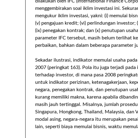
dilakukan oleh IFC (International Finance Corp
menggembirakan soal iklim investasi ini. Sekura
mengukur iklim investasi, yakni: (i) memulai bisnis
(v) pengajuan kredit; (vi) perlindungan investor; 
(ix) penegakan kontrak; dan (x) penutupan usa
parameter IFC tersebut, masih belum terlihat k
perbaikan, bahkan dalam beberapa parameter 
Sekadar ilustrasi, indikator memulai usaha pa
2007 (peringkat 163). Pola itu juga terjadi pad
terhadap investor, di mana pasa 2008 peringkat
untuk indikator perizinan, ketenagakerjaan, ke
negara, penegakan kontrak, dan penutupan usaha
kurang memiliki makna, karena apabila dibandin
masih jauh tertinggal. Misalnya, jumlah prosed
Singapura, Hongkong, Thailand, Malaysia, dan
modal asing, negara-negara itu merupakan pesai
lain, seperti biaya memulai bisnis, waktu memu