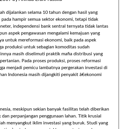
lah dijalankan selama 10 tahun dengan hasil yang
n pada hampir semua sektor ekonomi, tetapi tidak
ter, independensi bank sentral ternyata tidak lantas
kipun aspek pengawasan mengalami kemajuan yang
upaya untuk mereformasi ekonomi, baik pada aspek
aga produksi untuk sebagian komoditas sudah
nnya masih diselimuti praktik mafia distribusi yang
pertanian. Pada proses produksi, proses reformasi
gga menjadi pemicu lambatnya pergerakan investasi di
han Indonesia masih dijangkiti penyakit â€ekonomi
nesia, meskipun sekian banyak fasilitas telah diberikan
k dan perpanjangan penggunaan lahan. Titik krusial
ah menyangkut iklim investasi yang buruk. Studi yang