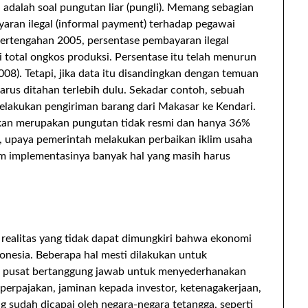
i adalah soal pungutan liar (pungli). Memang sebagian
aran ilegal (informal payment) terhadap pegawai
ertengahan 2005, persentase pembayaran ilegal
total ongkos produksi. Persentase itu telah menurun
8). Tetapi, jika data itu disandingkan dengan temuan
harus ditahan terlebih dulu. Sekadar contoh, sebuah
elakukan pengiriman barang dari Makasar ke Kendari.
arkan merupakan pungutan tidak resmi dan hanya 36%
, upaya pemerintah melakukan perbaikan iklim usaha
am implementasinya banyak hal yang masih harus
realitas yang tidak dapat dimungkiri bahwa ekonomi
ndonesia. Beberapa hal mesti dilakukan untuk
h pusat bertanggung jawab untuk menyederhanakan
 perpajakan, jaminan kepada investor, ketenagakerjaan,
ng sudah dicapai oleh negara-negara tetangga, seperti