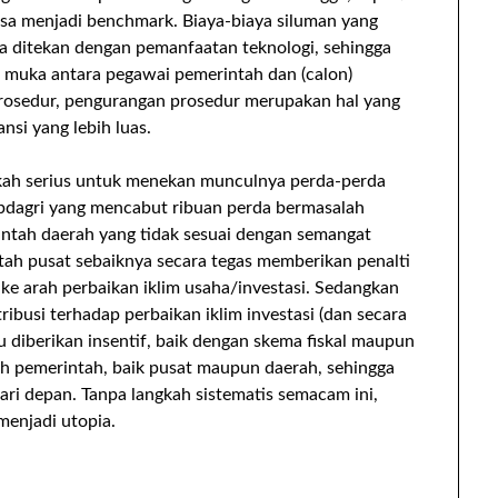
bisa menjadi benchmark. Biaya-biaya siluman yang
isa ditekan dengan pemanfaatan teknologi, sehingga
p muka antara pegawai pemerintah dan (calon)
rosedur, pengurangan prosedur merupakan hal yang
si yang lebih luas.
gkah serius untuk menekan munculnya perda-perda
pdagri yang mencabut ribuan perda bermasalah
ntah daerah yang tidak sesuai dengan semangat
ntah pusat sebaiknya secara tegas memberikan penalti
e arah perbaikan iklim usaha/investasi. Sedangkan
ibusi terhadap perbaikan iklim investasi (dan secara
u diberikan insentif, baik dengan skema fiskal maupun
eh pemerintah, baik pusat maupun daerah, sehingga
hari depan. Tanpa langkah sistematis semacam ini,
menjadi utopia.