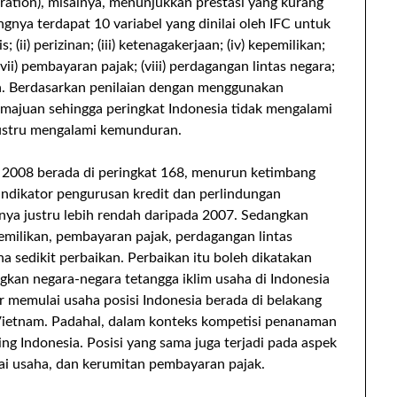
oration), misalnya, menunjukkan prestasi yang kurang
ngnya terdapat 10 variabel yang dinilai oleh IFC untuk
; (ii) perizinan; (iii) ketenagakerjaan; (iv) kepemilikan;
(vii) pembayaran pajak; (viii) perdagangan lintas negara;
ha. Berdasarkan penilaian dengan menggunakan
emajuan sehingga peringkat Indonesia tidak mengalami
justru mengalami kemunduran.
da 2008 berada di peringkat 168, menurun ketimbang
a indikator pengurusan kredit dan perlindungan
nya justru lebih rendah daripada 2007. Sedangkan
pemilikan, pembayaran pajak, perdagangan lintas
 sedikit perbaikan. Perbaikan itu boleh dikatakan
gkan negara-negara tetangga iklim usaha di Indonesia
ur memulai usaha posisi Indonesia berada di belakang
 Vietnam. Padahal, dalam konteks kompetisi penanaman
ng Indonesia. Posisi yang sama juga terjadi pada aspek
lai usaha, dan kerumitan pembayaran pajak.