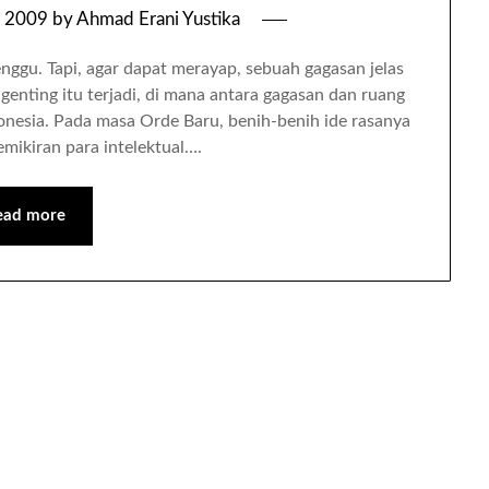
, 2009
by
Ahmad Erani Yustika
ggu. Tapi, agar dapat merayap, sebuah gagasan jelas
l genting itu terjadi, di mana antara gagasan dan ruang
Indonesia. Pada masa Orde Baru, benih-benih ide rasanya
mikiran para intelektual….
ead more