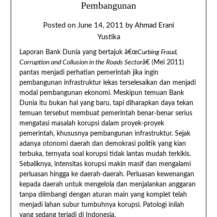
Pembangunan
Posted on
June 14, 2011
by
Ahmad Erani
Yustika
Laporan Bank Dunia yang bertajuk â€œ
Curbing Fraud,
Corruption and Collusion in the Roads Sector
â€ (Mei 2011)
pantas menjadi perhatian pemerintah jika ingin
pembangunan infrastruktur lekas terselesaikan dan menjadi
modal pembangunan ekonomi. Meskipun temuan Bank
Dunia itu bukan hal yang baru, tapi diharapkan daya tekan
temuan tersebut membuat pemerintah benar-benar serius
mengatasi masalah korupsi dalam proyek-proyek
pemerintah, khususnya pembangunan infrastruktur. Sejak
adanya otonomi daerah dan demokrasi politik yang kian
terbuka, ternyata soal korupsi tidak lantas mudah terkikis.
Sebaliknya, intensitas korupsi makin masif dan mengalami
perluasan hingga ke daerah-daerah. Perluasan kewenangan
kepada daerah untuk mengelola dan menjalankan anggaran
tanpa diimbangi dengan aturan main yang komplet telah
menjadi lahan subur tumbuhnya korupsi. Patologi inilah
yang sedang terjadi di Indonesia.