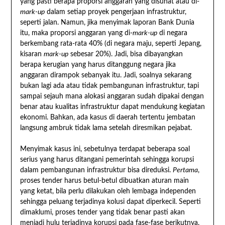
yang pasti berapa proporsi anggaran yang disunat atau di-
mark-up
dalam setiap proyek pengerjaan infrastruktur,
seperti jalan. Namun, jika menyimak laporan Bank Dunia
itu, maka proporsi anggaran yang di-
mark-up
di negara
berkembang rata-rata 40% (di negara maju, seperti Jepang,
kisaran
mark-up
sebesar 20%). Jadi, bisa dibayangkan
berapa kerugian yang harus ditanggung negara jika
anggaran dirampok sebanyak itu. Jadi, soalnya sekarang
bukan lagi ada atau tidak pembangunan infrastruktur, tapi
sampai sejauh mana alokasi anggaran sudah dipakai dengan
benar atau kualitas infrastruktur dapat mendukung kegiatan
ekonomi. Bahkan, ada kasus di daerah tertentu jembatan
langsung ambruk tidak lama setelah diresmikan pejabat.
Menyimak kasus ini, sebetulnya terdapat beberapa soal
serius yang harus ditangani pemerintah sehingga korupsi
dalam pembangunan infrastruktur bisa direduksi.
Pertama
,
proses tender harus betul-betul dibuatkan aturan main
yang ketat, bila perlu dilakukan oleh lembaga independen
sehingga peluang terjadinya kolusi dapat diperkecil. Seperti
dimaklumi, proses tender yang tidak benar pasti akan
menjadi hulu terjadinya korupsi pada fase-fase berikutnya.