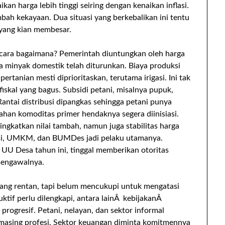
 harga lebih tinggi seiring dengan kenaikan inflasi.
ah kekayaan. Dua situasi yang berkebalikan ini tentu
yang kian membesar.
n cara bagaimana? Pemerintah diuntungkan oleh harga
ga minyak domestik telah diturunkan. Biaya produksi
pertanian mesti diprioritaskan, terutama irigasi. Ini tak
iskal yang bagus. Subsidi petani, misalnya pupuk,
Rantai distribusi dipangkas sehingga petani punya
ahan komoditas primer hendaknya segera diinisiasi.
ngkatkan nilai tambah, namun juga stabilitas harga
asi, UMKM, dan BUMDes jadi pelaku utamanya.
U Desa tahun ini, tinggal memberikan otoritas
mengawalnya.
yang rentan, tapi belum mencukupi untuk mengatasi
ktif perlu dilengkapi, antara lainÂ kebijakanÂ
 progresif. Petani, nelayan, dan sektor informal
-masing profesi. Sektor keuangan diminta komitmennya