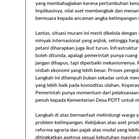
yang membahagiakan karena pertumbuhan kenaikan
Implikasinya, nilai aset membengkak dan menamb
bermuara kepada ancaman angka ketimpangan 
Lantas, situasi muram ini mesti dikelola denga
minyak internasional yang anjlok, sehingga har
petani diharapkan juga ikut turun. Infrastruktur 
boleh ditunda, apalagi pemerintah punya ruang f
jangan dihapus, tapi diperbaiki mekanismenya. 
nisbah ekonomi yang lebih besar. Proses pengol
Langkah ini ditempuh bukan sekadar untuk meni
yang lebih baik pada komoditas olahan. Koper
Pemerintah punya momentum dari pelaksanaan U
penuh kepada Kementerian Desa PDTT untuk 
Langkah di atas bermanfaat melindungi warga 
problem ketimpangan. Kebijakan atas aset produ
reforma agraria dan pajak atas modal yang lebih
ditingkatkan asetnya sesuai kebutuhan masing