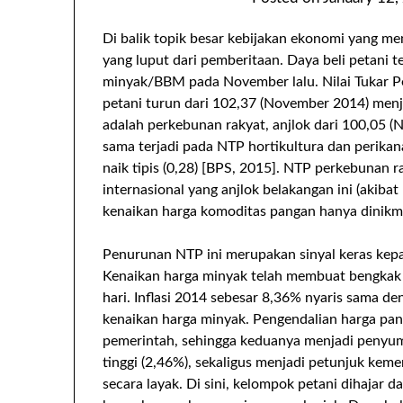
Di balik topik besar kebijakan ekonomi yang men
yang luput dari pemberitaan. Daya beli petani 
minyak/BBM pada November lalu. Nilai Tukar P
petani turun dari 102,37 (November 2014) men
adalah perkebunan rakyat, anjlok dari 100,05 
sama terjadi pada NTP hortikultura dan perika
naik tipis (0,28) [BPS, 2015]. NTP perkebunan r
internasional yang anjlok belakangan ini (akibat
kenaikan harga komoditas pangan hanya dinikmat
Penurunan NTP ini merupakan sinyal keras kep
Kenaikan harga minyak telah membuat bengkak 
hari. Inflasi 2014 sebesar 8,36% nyaris sama d
kenaikan harga minyak. Pengendalian harga pang
pemerintah, sehingga keduanya menjadi penyumb
tinggi (2,46%), sekaligus menjadi petunjuk keme
secara layak. Di sini, kelompok petani dihajar d