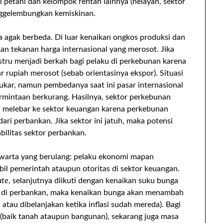
 petani dan kelompok rentan lainnya (nelayan, sektor
nggelembungkan kemiskinan.
a agak berbeda. Di luar kenaikan ongkos produksi dan
n tekanan harga internasional yang merosot. Jika
stru menjadi berkah bagi pelaku di perkebunan karena
r rupiah merosot (sebab orientasinya ekspor). Situasi
tukar, namun pembedanya saat ini pasar internasional
rmintaan berkurang. Hasilnya, sektor perkebunan
ti melebar ke sektor keuangan karena perkebunan
ri perbankan. Jika sektor ini jatuh, maka potensi
ilitas sektor perbankan.
i warta yang berulang: pelaku ekonomi mapan
il pemerintah ataupun otoritas di sektor keuangan.
ate
, selanjutnya diikuti dengan kenaikan suku bunga
 di perbankan, maka kenaikan bunga akan menambah
 atau dibelanjakan ketika inflasi sudah mereda). Bagi
(baik tanah ataupun bangunan), sekarang juga masa