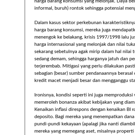
harga barang konsumsi yang melonjak. Daya beli
informal, buruh) rontok sehingga potensial me
Dalam kasus sektor perkebunan karakteristikny
harga barang konsumsi, mereka juga mendapatka
menengok ke belakang, krisis 1997/1998 lalu ju
harga internasional yang melonjak dan nilai tuka
sekarang sebetulnya agak mirip dalam hal nilai 
sedang demam, sehingga harganya jatuh dan pe
terjerembab. Mitigasi yang perlu dilakukan pas
sebagian (besar) sumber pendanaannya berasal da
kredit macet menjadi besar dan mengganggu stab
Ironisnya, kondisi seperti ini juga memproduks
memeroleh bonanza akibat kebijakan yang diamb
Kenaikan inflasi direspons dengan kenaikan BI
r
deposito. Bagi mereka yang menempatkan dana
pundi-pundi kekayaan (apalagi jika nanti diambil
mereka yang memegang aset, misalnya properti 