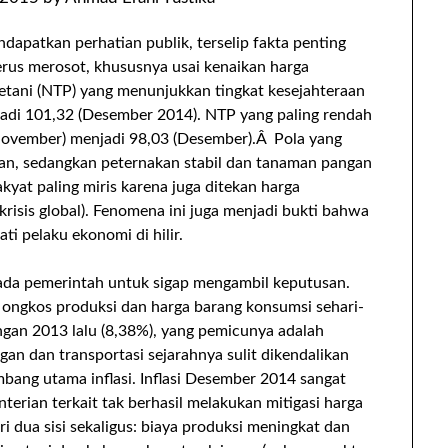
dapatkan perhatian publik, terselip fakta penting
terus merosot, khususnya usai kenaikan harga
etani (NTP) yang menunjukkan tingkat kesejahteraan
jadi 101,32 (Desember 2014). NTP yang paling rendah
(November) menjadi 98,03 (Desember).Â Pola yang
nan, sedangkan peternakan stabil dan tanaman pangan
akyat paling miris karena juga ditekan harga
 krisis global). Fenomena ini juga menjadi bukti bahwa
i pelaku ekonomi di hilir.
ada pemerintah untuk sigap mengambil keputusan.
ongkos produksi dan harga barang konsumsi sehari-
engan 2013 lalu (8,38%), yang pemicunya adalah
an dan transportasi sejarahnya sulit dikendalikan
ang utama inflasi. Inflasi Desember 2014 sangat
nterian terkait tak berhasil melakukan mitigasi harga
ari dua sisi sekaligus: biaya produksi meningkat dan