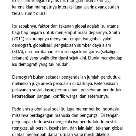
Isolasi antarnegara nyaris tak mungkin dikerjakan lagi
karena kian mampatnya interaksi juga jejaring yang sudah
terlalu rumit diurai.
Itu sebabnya, faktor dan tekanan global adalah isu utama
bagi tiap negara untuk menjemput masa depannya. Smith
(2011) sekurangnya menyebut empat isu global, yakni
demografi, globalisasi, pengelolaan sumber daya alam
(SDA), dan perubahan iklim sebagai konfigurasi (sekaligus
tekanan) yang wajib dimitigasi sejak kini. Dunia menghadapi
isu demografi yang tak mudah.
Demografi bukan sekadar pengendalian jumlah penduduk,
melainkan juga aneka persoalan di baliknya. Ketersediaan
pelayanan sosial dasar, permukiman, persebaran penduduk,
ketersediaan pangan, konflik warga, dan seterusnya.
Pada aras global soal-soal itu juga merembet ke Indonesia,
misalnya perdagangan manusia dan pengungsi. Di tengah
perjuangan Indonesia mengelola isu penduduk domestik
(tengkes, air bersih, kesehatan, dan lain-lain), tekanan global
di atas menambah daftar urusan yang mesti dikelola.