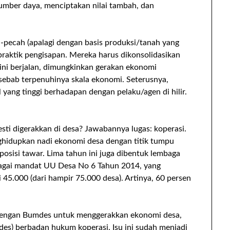
 sumber daya, menciptakan nilai tambah, dan
h-pecah (apalagi dengan basis produksi/tanah yang
 praktik pengisapan. Mereka harus dikonsolidasikan
 ini berjalan, dimungkinkan gerakan ekonomi
 sebab terpenuhinya skala ekonomi. Seterusnya,
l yang tinggi berhadapan dengan pelaku/agen di hilir.
.
sti digerakkan di desa? Jawabannya lugas: koperasi.
hidupkan nadi ekonomi desa dengan titik tumpu
posisi tawar. Lima tahun ini juga dibentuk lembaga
agai mandat UU Desa No 6 Tahun 2014, yang
45.000 (dari hampir 75.000 desa). Artinya, 60 persen
a dengan Bumdes untuk menggerakkan ekonomi desa,
es) berbadan hukum koperasi. Isu ini sudah menjadi