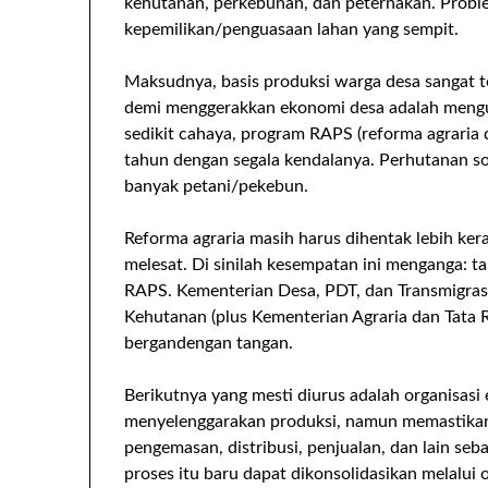
kehutanan, perkebunan, dan peternakan. Proble
kepemilikan/penguasaan lahan yang sempit.
Maksudnya, basis produksi warga desa sangat t
demi menggerakkan ekonomi desa adalah mengurus
sedikit cahaya, program RAPS (reforma agraria 
tahun dengan segala kendalanya. Perhutanan so
banyak petani/pekebun.
Reforma agraria masih harus dihentak lebih keras
melesat. Di sinilah kesempatan ini menganga:
RAPS. Kementerian Desa, PDT, dan Transmigra
Kehutanan (plus Kementerian Agraria dan Tata 
bergandengan tangan.
Berikutnya yang mesti diurus adalah organisas
menyelenggarakan produksi, namun memastikan 
pengemasan, distribusi, penjualan, dan lain se
proses itu baru dapat dikonsolidasikan melalui