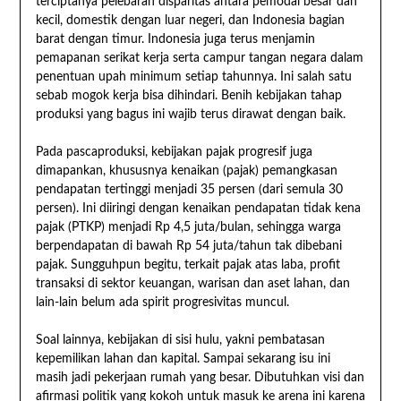
terciptanya pelebaran disparitas antara pemodal besar dan
kecil, domestik dengan luar negeri, dan Indonesia bagian
barat dengan timur. Indonesia juga terus menjamin
pemapanan serikat kerja serta campur tangan negara dalam
penentuan upah minimum setiap tahunnya. Ini salah satu
sebab mogok kerja bisa dihindari. Benih kebijakan tahap
produksi yang bagus ini wajib terus dirawat dengan baik.
Pada pascaproduksi, kebijakan pajak progresif juga
dimapankan, khususnya kenaikan (pajak) pemangkasan
pendapatan tertinggi menjadi 35 persen (dari semula 30
persen). Ini diiringi dengan kenaikan pendapatan tidak kena
pajak (PTKP) menjadi Rp 4,5 juta/bulan, sehingga warga
berpendapatan di bawah Rp 54 juta/tahun tak dibebani
pajak. Sungguhpun begitu, terkait pajak atas laba, profit
transaksi di sektor keuangan, warisan dan aset lahan, dan
lain-lain belum ada spirit progresivitas muncul.
Soal lainnya, kebijakan di sisi hulu, yakni pembatasan
kepemilikan lahan dan kapital. Sampai sekarang isu ini
masih jadi pekerjaan rumah yang besar. Dibutuhkan visi dan
afirmasi politik yang kokoh untuk masuk ke arena ini karena