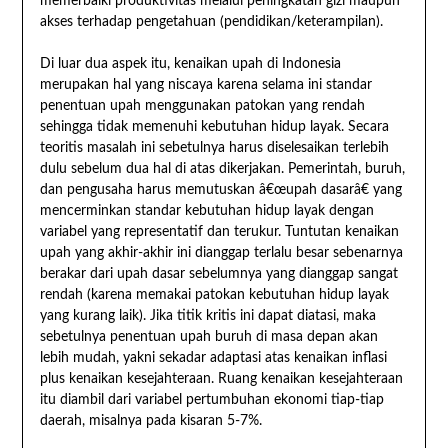
memerbaiki produktivitas melalui peningkatan gizi maupun
akses terhadap pengetahuan (pendidikan/keterampilan).
Di luar dua aspek itu, kenaikan upah di Indonesia
merupakan hal yang niscaya karena selama ini standar
penentuan upah menggunakan patokan yang rendah
sehingga tidak memenuhi kebutuhan hidup layak. Secara
teoritis masalah ini sebetulnya harus diselesaikan terlebih
dulu sebelum dua hal di atas dikerjakan. Pemerintah, buruh,
dan pengusaha harus memutuskan â€œupah dasarâ€ yang
mencerminkan standar kebutuhan hidup layak dengan
variabel yang representatif dan terukur. Tuntutan kenaikan
upah yang akhir-akhir ini dianggap terlalu besar sebenarnya
berakar dari upah dasar sebelumnya yang dianggap sangat
rendah (karena memakai patokan kebutuhan hidup layak
yang kurang laik). Jika titik kritis ini dapat diatasi, maka
sebetulnya penentuan upah buruh di masa depan akan
lebih mudah, yakni sekadar adaptasi atas kenaikan inflasi
plus kenaikan kesejahteraan. Ruang kenaikan kesejahteraan
itu diambil dari variabel pertumbuhan ekonomi tiap-tiap
daerah, misalnya pada kisaran 5-7%.