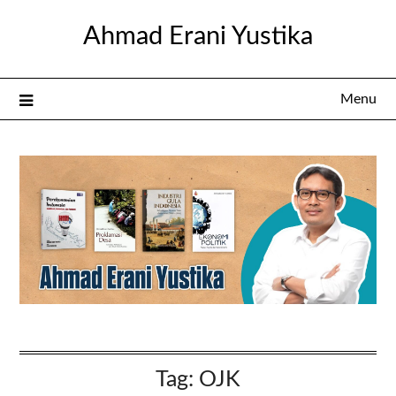
Skip
Ahmad Erani Yustika
to
content
Menu
Tag:
OJK