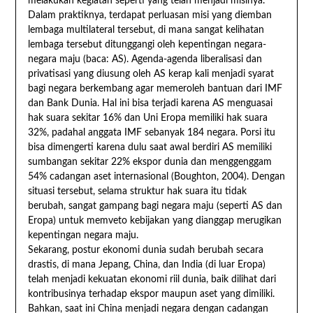
melakukan kegiatan seperti yang telah menjadi misinya.
Dalam praktiknya, terdapat perluasan misi yang diemban
lembaga multilateral tersebut, di mana sangat kelihatan
lembaga tersebut ditunggangi oleh kepentingan negara-
negara maju (baca: AS). Agenda-agenda liberalisasi dan
privatisasi yang diusung oleh AS kerap kali menjadi syarat
bagi negara berkembang agar memeroleh bantuan dari IMF
dan Bank Dunia. Hal ini bisa terjadi karena AS menguasai
hak suara sekitar 16% dan Uni Eropa memiliki hak suara
32%, padahal anggata IMF sebanyak 184 negara. Porsi itu
bisa dimengerti karena dulu saat awal berdiri AS memiliki
sumbangan sekitar 22% ekspor dunia dan menggenggam
54% cadangan aset internasional (Boughton, 2004). Dengan
situasi tersebut, selama struktur hak suara itu tidak
berubah, sangat gampang bagi negara maju (seperti AS dan
Eropa) untuk memveto kebijakan yang dianggap merugikan
kepentingan negara maju.
Sekarang, postur ekonomi dunia sudah berubah secara
drastis, di mana Jepang, China, dan India (di luar Eropa)
telah menjadi kekuatan ekonomi riil dunia, baik dilihat dari
kontribusinya terhadap ekspor maupun aset yang dimiliki.
Bahkan, saat ini China menjadi negara dengan cadangan