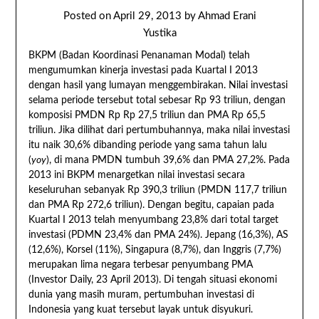
Posted on
April 29, 2013
by
Ahmad Erani
Yustika
BKPM (Badan Koordinasi Penanaman Modal) telah
mengumumkan kinerja investasi pada Kuartal I 2013
dengan hasil yang lumayan menggembirakan. Nilai investasi
selama periode tersebut total sebesar Rp 93 triliun, dengan
komposisi PMDN Rp Rp 27,5 triliun dan PMA Rp 65,5
triliun. Jika dilihat dari pertumbuhannya, maka nilai investasi
itu naik 30,6% dibanding periode yang sama tahun lalu
(
yoy
), di mana PMDN tumbuh 39,6% dan PMA 27,2%. Pada
2013 ini BKPM menargetkan nilai investasi secara
keseluruhan sebanyak Rp 390,3 triliun (PMDN 117,7 triliun
dan PMA Rp 272,6 triliun). Dengan begitu, capaian pada
Kuartal I 2013 telah menyumbang 23,8% dari total target
investasi (PDMN 23,4% dan PMA 24%). Jepang (16,3%), AS
(12,6%), Korsel (11%), Singapura (8,7%), dan Inggris (7,7%)
merupakan lima negara terbesar penyumbang PMA
(Investor Daily, 23 April 2013). Di tengah situasi ekonomi
dunia yang masih muram, pertumbuhan investasi di
Indonesia yang kuat tersebut layak untuk disyukuri.