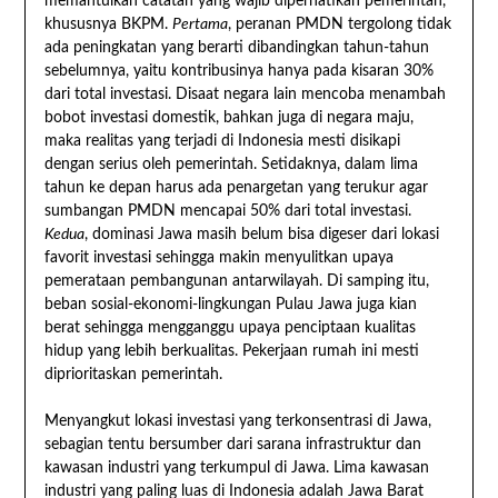
memantulkan catatan yang wajib diperhatikan pemerintah,
khususnya BKPM.
Pertama
, peranan PMDN tergolong tidak
ada peningkatan yang berarti dibandingkan tahun-tahun
sebelumnya, yaitu kontribusinya hanya pada kisaran 30%
dari total investasi. Disaat negara lain mencoba menambah
bobot investasi domestik, bahkan juga di negara maju,
maka realitas yang terjadi di Indonesia mesti disikapi
dengan serius oleh pemerintah. Setidaknya, dalam lima
tahun ke depan harus ada penargetan yang terukur agar
sumbangan PMDN mencapai 50% dari total investasi.
Kedua
, dominasi Jawa masih belum bisa digeser dari lokasi
favorit investasi sehingga makin menyulitkan upaya
pemerataan pembangunan antarwilayah. Di samping itu,
beban sosial-ekonomi-lingkungan Pulau Jawa juga kian
berat sehingga mengganggu upaya penciptaan kualitas
hidup yang lebih berkualitas. Pekerjaan rumah ini mesti
diprioritaskan pemerintah.
Menyangkut lokasi investasi yang terkonsentrasi di Jawa,
sebagian tentu bersumber dari sarana infrastruktur dan
kawasan industri yang terkumpul di Jawa. Lima kawasan
industri yang paling luas di Indonesia adalah Jawa Barat