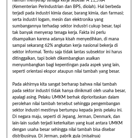
namun menyerap tenaga kerja sebesar Â 11,5%Â
(Kementerian Perindustrian dan BPS, diolah). Hal berbeda
terjadi pada industri kimia dasar, barang kimia, dan farmasi;
serta industri logam, mesin dan elektronika yang
sumbangannya terhadap sektor industri cukup besar, tapi
tak banyak menyerap tenaga kerja. Fakta ini perlu
disampaikan karena adanya kisah menyedihkan, di mana
sampai sekarang 62% angkatan kerja nasional bekerja di
sektor informal. Tentu saja tidak lantas subsektor ini harus
ditinggalkan, tapi boleh dikembangkan asalkan
menyumbangkan bagi kepentingan pada aspek yang lain,
seperti orientasi ekspor ataupun nilai tambah yang besar.
Pada akhirnya kita sangat berharap bahwa nilai tambah
pada sektor industri tidak hanya dinikmati oleh usaha besar,
apalagi asing. Pelaku UMKM berhak diprioritaskan dalam
perolehan nilai tambah tersebut sehingga pengembangan
sektor industri mestinya bertumpu kepada jenis pelaku ini.
Di negara maju, seperti di Jepang, Jerman, Denmark, dan
lain-lain sudah terjadi keterkaitan yang kuat antara UMKM
dengan usaha besar sehingga nilai tambah bisa disebar
distribusinya. Di Jerman, pabrik gula (misalnya)