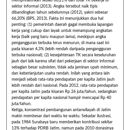
memprihatinkan sebab 66,21% dari total TK bekerja di
sektor informal (2013). Angka tersebut naik tipis
dibandingkan tahun sebelumnya (2012), yakni sebesar
66,20% (BPS, 2013). Fakta ini menunjukkan dua hal
penting: (1) pemerintah daerah gagal membuka lapangan
kerja yang cukup dan layak untuk menampung angkatan
kerja (baik yang baru maupun lama), meskipun angka
pengangguran terbuka terus menurun, di mana saat ini
pada kisaran 4,3% (lebih rendah daripada pengangguran
terbuka nasional); (2) kesejahteraan TK secara keseluruhan
jauh dari laik karena sifat dari pekerjaan di sektor informal
sebagian besar subsisten, tidak ada jaminan upah minimum,
dan keberlanjutan usaha rendah. Inilah yang antara lain
menjadi sebab rata-rata pendapatan per kapita Jatim jauh
lebih rendah dari nasional. Pada 2012, rata-rata pendapatan
per kapita Jatim pada kisaran Rp 26 juta/tahun, sedangkan
pendapatan per kapita nasional hampir mencapai Rp 40
juta/tahun.
Ketiga, konsentrasi pembangunan antarwilayah di Jatim
makin membesar dari waktu ke waktu. Sekadar ilustrasi,
pada 1984 Surabaya baru memberikan kontribusi sekitar
13% terhadap PDRB Jatim, namun pada 2010 donasinya