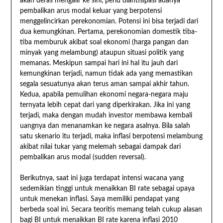
akan deras mengalir ke sini, perlu diantisipasi adanya
pembalikan arus modal keluar yang berpotensi
menggelincirkan perekonomian. Potensi ini bisa terjadi dari
dua kemungkinan. Pertama, perekonomian domestik tiba-
tiba memburuk akibat soal ekonomi (harga pangan dan
minyak yang melambung) ataupun situasi politik yang
memanas. Meskipun sampai hari ini hal itu jauh dari
kemungkinan terjadi, namun tidak ada yang memastikan
segala sesuatunya akan terus aman sampai akhir tahun.
Kedua, apabila pemulihan ekonomi negara-negara maju
ternyata lebih cepat dari yang diperkirakan. Jika ini yang
terjadi, maka dengan mudah investor membawa kembali
uangnya dan menanamkan ke negara asalnya. Bila salah
satu skenario itu terjadi, maka inflasi berpotensi melambung
akibat nilai tukar yang melemah sebagai dampak dari
pembalikan arus modal (sudden reversal).
Berikutnya, saat ini juga terdapat intensi wacana yang
sedemikian tinggi untuk menaikkan BI rate sebagai upaya
untuk menekan inflasi. Saya memiliki pendapat yang
berbeda soal ini. Secara teoritis memang telah cukup alasan
bagi BI untuk menaikkan BI rate karena inflasi 2010