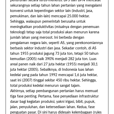
penurunan secara terus-menerus. BPS dan BPN mencatat
sekurangnya setiap tahun lahan pertanian yang mengalami
konversi untuk kepentingan sektor lain (industri, jasa,
pemukiman, dan lain-lain) mencapai 25.000 hektar.
Sehingga, walaupun pemerintah berusaha untuk
meningkatkan produktivitas (misalnya dengan penemuan
teknologi) tetap saja total produksi akan menurun karena
jumlah lahan yang merosot. Ini berbeda dengan
pengalaman negara lain, seperti AS, yang perekonomiannya
berbasis sektor industri dan jasa. Sekadar contoh, di AS
tahun 1955 produksi jagung 73 juta ton, tetapi 50 tahun
kemudian (2005) naik 390% menjadi 282 juta ton. Luas
areal panen naik dari 27 juta hektar (1955) menjadi 30,1
juta hektar (2005). Sebaliknya, di Indonesia luas lahan
kedelai yang pada tahun 1992 mencapai 1,6 juta hektar,
saat ini (2007) tinggal sekitar 450 ribu hektar. Sehingga,
total produksi kedelai menurun sangat tajam.
Akhirnya, setiap pembangunan pertanian harus memuat
tiga fase penting. Pertama, fase penyediaan infrastruktur
dasar bagi kegiatan produksi, yakni irigasi, bibit, pupuk,
jalan, penyuluhan, dan ketersediaan lahan. Kedua, fase
penguatan pasar. Di sini harus didesain kelembagaan (rules