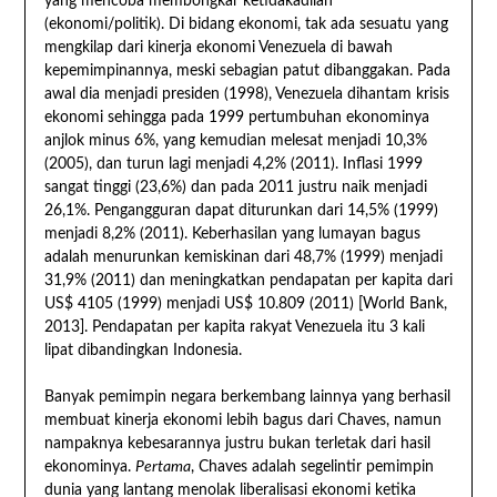
yang mencoba membongkar ketidakadilan
(ekonomi/politik). Di bidang ekonomi, tak ada sesuatu yang
mengkilap dari kinerja ekonomi Venezuela di bawah
kepemimpinannya, meski sebagian patut dibanggakan. Pada
awal dia menjadi presiden (1998), Venezuela dihantam krisis
ekonomi sehingga pada 1999 pertumbuhan ekonominya
anjlok minus 6%, yang kemudian melesat menjadi 10,3%
(2005), dan turun lagi menjadi 4,2% (2011). Inflasi 1999
sangat tinggi (23,6%) dan pada 2011 justru naik menjadi
26,1%. Pengangguran dapat diturunkan dari 14,5% (1999)
menjadi 8,2% (2011). Keberhasilan yang lumayan bagus
adalah menurunkan kemiskinan dari 48,7% (1999) menjadi
31,9% (2011) dan meningkatkan pendapatan per kapita dari
US$ 4105 (1999) menjadi US$ 10.809 (2011) [World Bank,
2013]. Pendapatan per kapita rakyat Venezuela itu 3 kali
lipat dibandingkan Indonesia.
Banyak pemimpin negara berkembang lainnya yang berhasil
membuat kinerja ekonomi lebih bagus dari Chaves, namun
nampaknya kebesarannya justru bukan terletak dari hasil
ekonominya.
Pertama
, Chaves adalah segelintir pemimpin
dunia yang lantang menolak liberalisasi ekonomi ketika