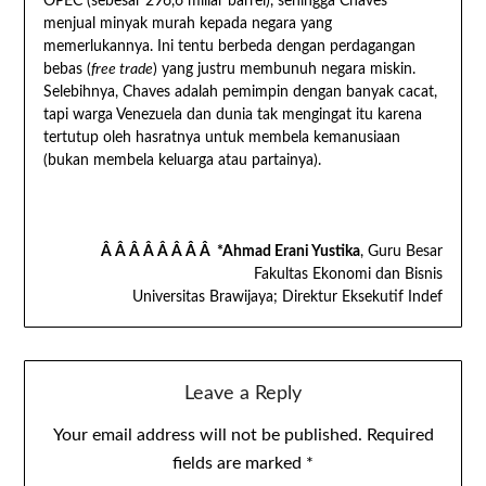
OPEC (sebesar 296,6 miliar barrel), sehingga Chaves
menjual minyak murah kepada negara yang
memerlukannya. Ini tentu berbeda dengan perdagangan
bebas (
free trade
) yang justru membunuh negara miskin.
Selebihnya, Chaves adalah pemimpin dengan banyak cacat,
tapi warga Venezuela dan dunia tak mengingat itu karena
tertutup oleh hasratnya untuk membela kemanusiaan
(bukan membela keluarga atau partainya).
Â Â Â Â Â Â Â Â *Ahmad Erani Yustika
, Guru Besar
Fakultas Ekonomi dan Bisnis
Universitas Brawijaya; Direktur Eksekutif Indef
Leave a Reply
Your email address will not be published.
Required
fields are marked
*