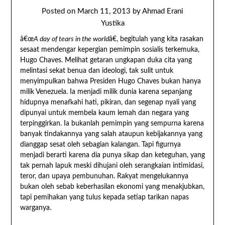
Posted on
March 11, 2013
by
Ahmad Erani
Yustika
â€œ
A day of tears in the world
â€, begitulah yang kita rasakan
sesaat mendengar kepergian pemimpin sosialis terkemuka,
Hugo Chaves. Melihat getaran ungkapan duka cita yang
melintasi sekat benua dan ideologi, tak sulit untuk
menyimpulkan bahwa Presiden Hugo Chaves bukan hanya
milik Venezuela. Ia menjadi milik dunia karena sepanjang
hidupnya menafkahi hati, pikiran, dan segenap nyali yang
dipunyai untuk membela kaum lemah dan negara yang
terpinggirkan. Ia bukanlah pemimpin yang sempurna karena
banyak tindakannya yang salah ataupun kebijakannya yang
dianggap sesat oleh sebagian kalangan. Tapi figurnya
menjadi berarti karena dia punya sikap dan keteguhan, yang
tak pernah lapuk meski dihujani oleh serangkaian intimidasi,
teror, dan upaya pembunuhan. Rakyat mengelukannya
bukan oleh sebab keberhasilan ekonomi yang menakjubkan,
tapi pemihakan yang tulus kepada setiap tarikan napas
warganya.