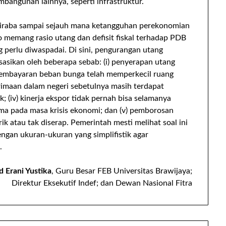
mbangunan lainnya, seperti infrastruktur.
 diraba sampai sejauh mana ketangguhan perekonomian
memang rasio utang dan defisit fiskal terhadap PDB
 perlu diwaspadai. Di sini, pengurangan utang
asikan oleh beberapa sebab: (i) penyerapan utang
 pembayaran beban bunga telah memperkecil ruang
rimaan dalam negeri sebetulnya masih terdapat
; (iv) kinerja ekspor tidak pernah bisa selamanya
a pada masa krisis ekonomi; dan (v) pemborosan
ik atau tak diserap. Pemerintah mesti melihat soal ini
engan ukuran-ukuran yang simplifistik agar
.
 Erani Yustika
, Guru Besar FEB Universitas Brawijaya;
Direktur Eksekutif Indef; dan Dewan Nasional Fitra