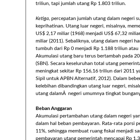
triliun, tapi jumlah utang Rp 1.803 triliun.
Ketiga
, percepatan jumlah utang dalam negeri s
keprihatinan. Utang luar negeri, misalnya, me
US$ 2,17 miliar (1968) menjadi US$ 67,32 mili
miliar (2011). Sebaliknya, utang dalam negeri
tumbuh dari Rp 0 menjadi Rp 1.188 triliun atau 
Akumulasi utang baru terus bertambah pada 20
(SBN). Secara keseluruhan total utang pemerint
meningkat sekitar Rp 156,16 triliun dari 2011 y
Sipil untuk APBN Alternatif, 2012). Dalam beb
kelebihan dibandingkan utang luar negeri, misa
utang dalamÂ negeri umumnya tingkat bunganya
Beban Anggaran
Akumulasi pertambahan utang dalam negeri yan
dalam hal beban pembayaran. Rata-rata porsi 
11%, sehingga membuat ruang fiskal menjadi sa
pembayaran utang pemerintah mencapai Rp 1.323,