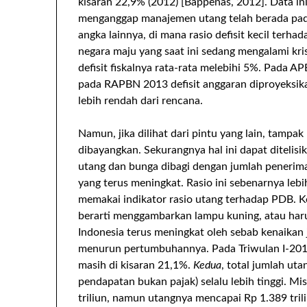
kisaran 22,9% (2012) [Bappenas, 2012]. Data i
menganggap manajemen utang telah berada pada
angka lainnya, di mana rasio defisit kecil terh
negara maju yang saat ini sedang mengalami kris
defisit fiskalnya rata-rata melebihi 5%. Pada A
pada RAPBN 2013 defisit anggaran diproyeksikan 
lebih rendah dari rencana.
Namun, jika dilihat dari pintu yang lain, tampa
dibayangkan. Sekurangnya hal ini dapat ditelisik 
utang dan bunga dibagi dengan jumlah penerima
yang terus meningkat. Rasio ini sebenarnya l
memakai indikator rasio utang terhadap PDB. 
berarti menggambarkan lampu kuning, atau har
Indonesia terus meningkat oleh sebab kenaikan 
menurun pertumbuhannya. Pada Triwulan I-201
masih di kisaran 21,1%.
Kedua
, total jumlah ut
pendapatan bukan pajak) selalu lebih tinggi. M
triliun, namun utangnya mencapai Rp 1.389 tri