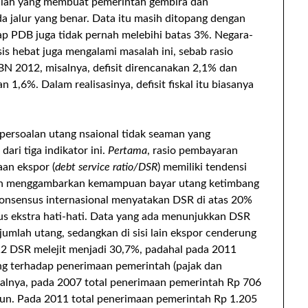
nilah yang membuat pemerintah gembira dan
 jalur yang benar. Data itu masih ditopang dengan
adap PDB juga tidak pernah melebihi batas 3%. Negara-
is hebat juga mengalami masalah ini, sebab rasio
PBN 2012, misalnya, defisit direncanakan 2,1% dan
1,6%. Dalam realisasinya, defisit fiskal itu biasanya
k persoalan utang nsaional tidak seaman yang
dari tiga indikator ini.
Pertama
, rasio pembayaran
an ekspor (
debt service ratio/DSR
) memiliki tendensi
ebih menggambarkan kemampuan bayar utang ketimbang
Konsensus internasional menyatakan DSR di atas 20%
us ekstra hati-hati. Data yang ada menunjukkan DSR
jumlah utang, sedangkan di sisi lain ekspor cenderung
2 DSR melejit menjadi 30,7%, padahal pada 2011
ang terhadap penerimaan pemerintah (pajak dan
isalnya, pada 2007 total penerimaan pemerintah Rp 706
liun. Pada 2011 total penerimaan pemerintah Rp 1.205