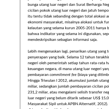
bunga utang luar negeri dan Surat Berharga Ne
cicilan pokok utang luar negeri dan jatuh temp
itu tentu tidak sebanding dengan total alokasi 
ekonomi masyarakat, misalnya alokasi untuk fun
kelautan yang selama kurun 2005-2011 hanya be
bahwa indikator yang selama ini digunakan, sep
mendeskripsikan sebagian informasi saja.
Lebih mengenaskan lagi, penarikan utang yang te
penyerapan yang baik. Selama 12 tahun terakh
negeri oleh pemerintah setiap tahun rata-rata h
keuangan negara, di mana utang luar negeri y
pembayaran
commitment fee
(biaya yang ditimb
Hingga Triwulan I 2012, akumulasi jumlah utang
miliar, sedangkan jumlah pembayaran cicilan p
231,2 miliar, atau mengalami selisih transfer neg
luar negeri yang belum ditarik sebesar US$ 15,09
Masyarakat Sipil untuk APBN Alternatif, 2012).