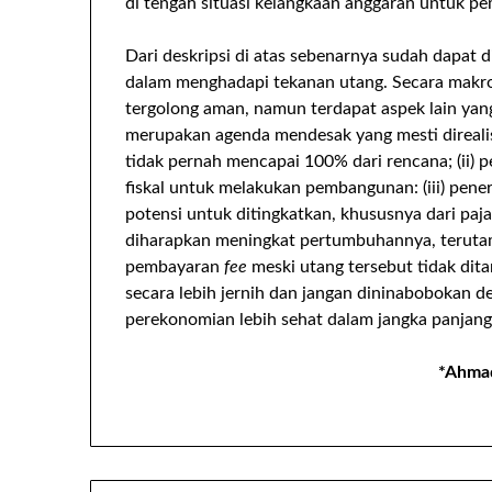
di tengah situasi kelangkaan anggaran untuk pe
Dari deskripsi di atas sebenarnya sudah dapat
dalam menghadapi tekanan utang. Secara makro 
tergolong aman, namun terdapat aspek lain yang
merupakan agenda mendesak yang mesti direalis
tidak pernah mencapai 100% dari rencana; (ii)
fiskal untuk melakukan pembangunan: (iii) pene
potensi untuk ditingkatkan, khususnya dari pajak
diharapkan meningkat pertumbuhannya, terutam
pembayaran
fee
meski utang tersebut tidak ditar
secara lebih jernih dan jangan dininabobokan d
perekonomian lebih sehat dalam jangka panjang
*Ahmad