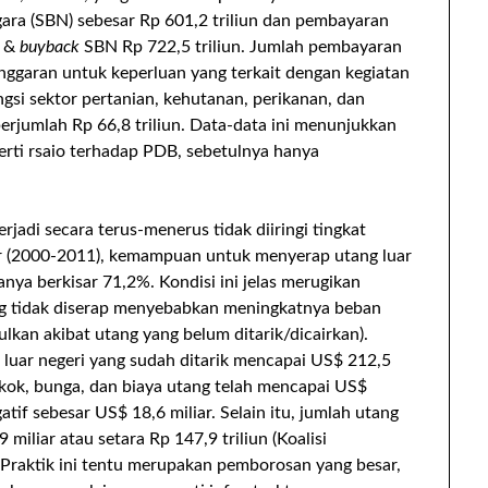
gara (SBN) sebesar Rp 601,2 triliun dan pembayaran
o &
buyback
SBN Rp 722,5 triliun. Jumlah pembayaran
anggaran untuk keperluan yang terkait dengan kegiatan
gsi sektor pertanian, kehutanan, perikanan, dan
rjumlah Rp 66,8 triliun. Data-data ini menunjukkan
erti rsaio terhadap PDB, sebetulnya hanya
rjadi secara terus-menerus tidak diiringi tingkat
ir (2000-2011), kemampuan untuk menyerap utang luar
anya berkisar 71,2%. Kondisi ini jelas merugikan
ang tidak diserap menyebabkan meningkatnya beban
ulkan akibat utang yang belum ditarik/dicairkan).
 luar negeri yang sudah ditarik mencapai US$ 212,5
okok, bunga, dan biaya utang telah mencapai US$
atif sebesar US$ 18,6 miliar. Selain itu, jumlah utang
 miliar atau setara Rp 147,9 triliun (Koalisi
 Praktik ini tentu merupakan pemborosan yang besar,