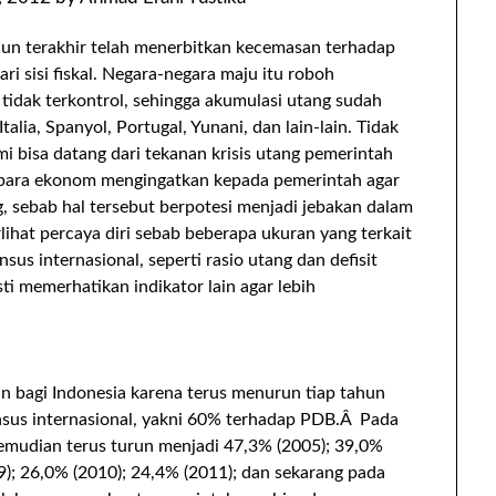
ahun terakhir telah menerbitkan kecemasan terhadap
i sisi fiskal. Negara-negara maju itu roboh
idak terkontrol, sehingga akumulasi utang sudah
Italia, Spanyol, Portugal, Yunani, dan lain-lain. Tidak
 bisa datang dari tekanan krisis utang pemerintah
 para ekonom mengingatkan kepada pemerintah agar
g, sebab hal tersebut berpotesi menjadi jebakan dalam
lihat percaya diri sebab beberapa ukuran yang terkait
sus internasional, seperti rasio utang dan defisit
ti memerhatikan indikator lain agar lebih
 bagi Indonesia karena terus menurun tiap tahun
sus internasional, yakni 60% terhadap PDB.Â Pada
emudian terus turun menjadi 47,3% (2005); 39,0%
9); 26,0% (2010); 24,4% (2011); dan sekarang pada