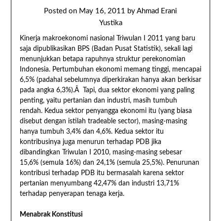
Posted on
May 16, 2011
by
Ahmad Erani
Yustika
Kinerja makroekonomi nasional Triwulan I 2011 yang baru
saja dipublikasikan BPS (Badan Pusat Statistik), sekali lagi
menunjukkan betapa rapuhnya struktur perekonomian
Indonesia. Pertumbuhan ekonomi memang tinggi, mencapai
6,5% (padahal sebelumnya diperkirakan hanya akan berkisar
pada angka 6,3%).Â Tapi, dua sektor ekonomi yang paling
penting, yaitu pertanian dan industri, masih tumbuh
rendah. Kedua sektor penyangga ekonomi itu (yang biasa
disebut dengan istilah tradeable sector), masing-masing
hanya tumbuh 3,4% dan 4,6%. Kedua sektor itu
kontribusinya juga menurun terhadap PDB jika
dibandingkan Triwulan I 2010, masing-masing sebesar
15,6% (semula 16%) dan 24,1% (semula 25,5%). Penurunan
kontribusi terhadap PDB itu bermasalah karena sektor
pertanian menyumbang 42,47% dan industri 13,71%
terhadap penyerapan tenaga kerja.
Menabrak Konstitusi