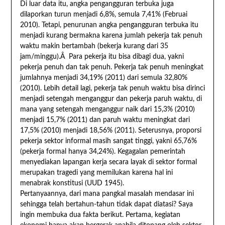
Di luar data itu, angka pengangguran terbuka juga
dilaporkan turun menjadi 6,8%, semula 7,41% (Februai
2010). Tetapi, penurunan angka pengangguran terbuka itu
menjadi kurang bermakna karena jumlah pekerja tak penuh
waktu makin bertambah (bekerja kurang dari 35
jam/minggu).Â Para pekerja itu bisa dibagi dua, yakni
pekerja penuh dan tak penuh. Pekerja tak penuh meningkat
jumlahnya menjadi 34,19% (2011) dari semula 32,80%
(2010). Lebih detail lagi, pekerja tak penuh waktu bisa dirinci
menjadi setengah menganggur dan pekerja paruh waktu, di
mana yang setengah menganggur naik dari 15,3% (2010)
menjadi 15,7% (2011) dan paruh waktu meningkat dari
17,5% (2010) menjadi 18,56% (2011). Seterusnya, proporsi
pekerja sektor informal masih sangat tinggi, yakni 65,76%
(pekerja formal hanya 34,24%). Kegagalan pemerintah
menyediakan lapangan kerja secara layak di sektor formal
merupakan tragedi yang memilukan karena hal ini
menabrak konstitusi (UUD 1945).
Pertanyaannya, dari mana pangkal masalah mendasar ini
sehingga telah bertahun-tahun tidak dapat diatasi? Saya
ingin membuka dua fakta berikut. Pertama, kegiatan