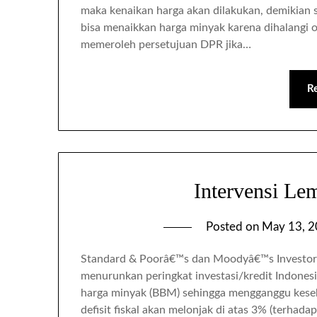
maka kenaikan harga akan dilakukan, demikian s
bisa menaikkan harga minyak karena dihalangi
memeroleh persetujuan DPR jika…
R
Intervensi Le
Posted on
May 13, 
Standard & Poorâ€™s dan Moodyâ€™s Investors 
menurunkan peringkat investasi/kredit Indones
harga minyak (BBM) sehingga mengganggu keseh
defisit fiskal akan melonjak di atas 3% (terhad