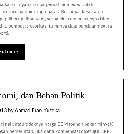
ukaran, nyaris tanpa pernah ada jeda. Itulah
putusan, hampir tanpa batas. Biasanya, kesukaran-
 pilihan-pilihan yang serba ekstrem, misalnya dalam
lik, pembatas otoritas itu hanya dua: panduan negara
perti…
ead more
omi, dan Beban Politik
013
by
Ahmad Erani Yustika
l naik atau tidaknya harga BBM (bahan bakar minyak)
san pemerintah, jika dana kompensasi disetujui DPR,